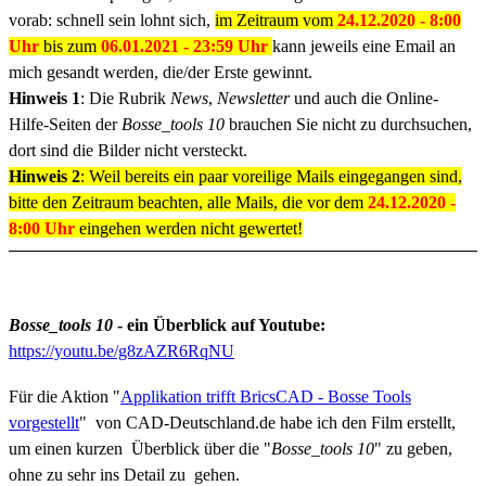
vorab: schnell sein lohnt sich,
im Zeitraum vom
24.12.2020 - 8:00
Uhr
bis zum
06.01.2021 - 23:59 Uhr
kann jeweils eine Email an
mich gesandt werden, die/der Erste gewinnt.
Hinweis 1
: Die Rubrik
News
,
Newsletter
und auch die Online-
Hilfe-Seiten der
Bosse_tools 10
brauchen Sie nicht zu durchsuchen,
dort sind die Bilder nicht versteckt.
Hinweis 2
: Weil bereits ein paar voreilige Mails eingegangen sind,
bitte den Zeitraum beachten, alle Mails, die vor dem
24.12.2020 -
8:00 Uhr
eingehen werden nicht gewertet!
Bosse_tools 10
- ein Überblick auf Youtube:
https://youtu.be/g8zAZR6RqNU
Für die Aktion "
Applikation trifft BricsCAD - Bosse Tools
vorgestellt
" von CAD-Deutschland.de habe ich den Film erstellt,
um einen kurzen Überblick über die "
Bosse_tools 10
" zu geben,
ohne zu sehr ins Detail zu gehen.