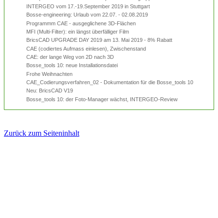
INTERGEO vom 17.-19.September 2019 in Stuttgart
Bosse-engineering: Urlaub vom 22.07. - 02.08.2019
Programmm CAE - ausgeglichene 3D-Flächen
MFI (Multi-Filter): ein längst überfälliger Film
BricsCAD UPGRADE DAY 2019 am 13. Mai 2019 - 8% Rabatt
CAE (codiertes Aufmass einlesen), Zwischenstand
CAE: der lange Weg von 2D nach 3D
Bosse_tools 10: neue Installationsdatei
Frohe Weihnachten
CAE_Codierungsverfahren_02 - Dokumentation für die Bosse_tools 10
Neu: BricsCAD V19
Bosse_tools 10: der Foto-Manager wächst, INTERGEO-Review
Zurück zum Seiteninhalt