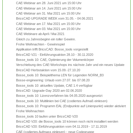
CAE-Webinar am 28. Juni 2021 um 15:00 Uhr
CAE-Webinar am 14. Juni 2021 um 15:00 Uhr
CAE-Webinar am 31. Mai 2021 um 15:00 Uhr
BricsCAD UPGRADE WEEK vom 31.05. - 04.06.2021
CAE-Webinar am 17. Mai 2021 um 15:00 Uhr
CAE-Webinar am 03. Mai 2021 um 15:00 Uhr
CAE-Webinare ab April / Mai 2021
Gleich zu Jahresbeginn ein toller Gewinn.
Frohe Weihnachten - Gewinnspiel
Applikation trifft BricsCAD: Bosse_tools vorgestellt
BricsCAD V21 - Einführungsaktion 28.10 - 30.11.2020
Bosse_tools 10: CAE, Optimierung der Volumenkörper
Verschiebung des CAE-Workshops ins nächste Jahr und ein neues Update
BricsCAD Herbstaktion vom 15.09.-27.10.20
Bosse_tools 10: Beispielthema LEN für Legenden NORM_B3
Bosse-engineering: Urlaub vom 27.07. bis 07.08.20
Bosse_tools 10: aktuelles Update, CAE 1.4 verfügbar
BricsCAD: Upgrade-Day 2020 am 02.06.2020
Bosse_tools 10: Lizenzverfahren bis 04.05.2020 ausgesetzt
Bosse_tools 10: Multilinien bei CAE (codiertes Aufmaß einlesen)
Bosse_tools 10: Programm EAL (Endpunkte auf Linienpunkt) wieder aktiviert
Frohe Weihnachten
Bosse_tools 10 laufen unter BricsCAD V20
BricsCAD V20: die Bosse_tools 10 können noch nicht installiert werden
BricsCAD V20: Einführungsaktion vom 04.11.2019 - 17.11.2019
CAE (codiertes Aufmass einlesen) - neue Codegruppe