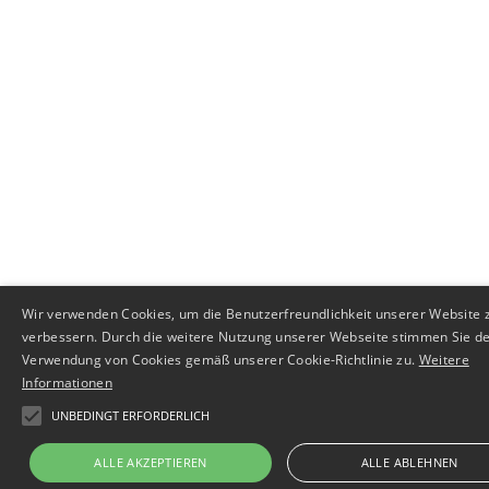
Wir verwenden Cookies, um die Benutzerfreundlichkeit unserer Website 
verbessern. Durch die weitere Nutzung unserer Webseite stimmen Sie d
Verwendung von Cookies gemäß unserer Cookie-Richtlinie zu.
Weitere
Informationen
UNBEDINGT ERFORDERLICH
ALLE AKZEPTIEREN
ALLE ABLEHNEN