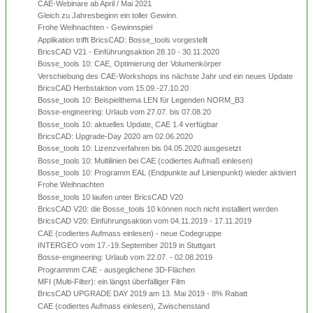
CAE-Webinare ab April / Mai 2021
Gleich zu Jahresbeginn ein toller Gewinn.
Frohe Weihnachten - Gewinnspiel
Applikation trifft BricsCAD: Bosse_tools vorgestellt
BricsCAD V21 - Einführungsaktion 28.10 - 30.11.2020
Bosse_tools 10: CAE, Optimierung der Volumenkörper
Verschiebung des CAE-Workshops ins nächste Jahr und ein neues Update
BricsCAD Herbstaktion vom 15.09.-27.10.20
Bosse_tools 10: Beispielthema LEN für Legenden NORM_B3
Bosse-engineering: Urlaub vom 27.07. bis 07.08.20
Bosse_tools 10: aktuelles Update, CAE 1.4 verfügbar
BricsCAD: Upgrade-Day 2020 am 02.06.2020
Bosse_tools 10: Lizenzverfahren bis 04.05.2020 ausgesetzt
Bosse_tools 10: Multilinien bei CAE (codiertes Aufmaß einlesen)
Bosse_tools 10: Programm EAL (Endpunkte auf Linienpunkt) wieder aktiviert
Frohe Weihnachten
Bosse_tools 10 laufen unter BricsCAD V20
BricsCAD V20: die Bosse_tools 10 können noch nicht installiert werden
BricsCAD V20: Einführungsaktion vom 04.11.2019 - 17.11.2019
CAE (codiertes Aufmass einlesen) - neue Codegruppe
INTERGEO vom 17.-19.September 2019 in Stuttgart
Bosse-engineering: Urlaub vom 22.07. - 02.08.2019
Programmm CAE - ausgeglichene 3D-Flächen
MFI (Multi-Filter): ein längst überfälliger Film
BricsCAD UPGRADE DAY 2019 am 13. Mai 2019 - 8% Rabatt
CAE (codiertes Aufmass einlesen), Zwischenstand