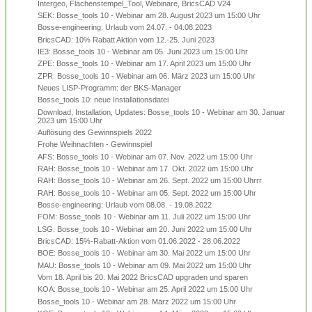
Intergeo, Flächenstempel_Tool, Webinare, BricsCAD V24
SEK: Bosse_tools 10 - Webinar am 28. August 2023 um 15:00 Uhr
Bosse-engineering: Urlaub vom 24.07. - 04.08.2023
BricsCAD: 10% Rabatt Aktion vom 12.-25. Juni 2023
IE3: Bosse_tools 10 - Webinar am 05. Juni 2023 um 15:00 Uhr
ZPE: Bosse_tools 10 - Webinar am 17. April 2023 um 15:00 Uhr
ZPR: Bosse_tools 10 - Webinar am 06. März 2023 um 15:00 Uhr
Neues LISP-Programm: der BKS-Manager
Bosse_tools 10: neue Installationsdatei
Download, Installation, Updates: Bosse_tools 10 - Webinar am 30. Januar
2023 um 15:00 Uhr
Auflösung des Gewinnspiels 2022
Frohe Weihnachten - Gewinnspiel
AFS: Bosse_tools 10 - Webinar am 07. Nov. 2022 um 15:00 Uhr
RAH: Bosse_tools 10 - Webinar am 17. Okt. 2022 um 15:00 Uhr
RAH: Bosse_tools 10 - Webinar am 26. Sept. 2022 um 15:00 Uhrrr
RAH: Bosse_tools 10 - Webinar am 05. Sept. 2022 um 15:00 Uhr
Bosse-engineering: Urlaub vom 08.08. - 19.08.2022
FOM: Bosse_tools 10 - Webinar am 11. Juli 2022 um 15:00 Uhr
LSG: Bosse_tools 10 - Webinar am 20. Juni 2022 um 15:00 Uhr
BricsCAD: 15%-Rabatt-Aktion vom 01.06.2022 - 28.06.2022
BOE: Bosse_tools 10 - Webinar am 30. Mai 2022 um 15:00 Uhr
MAU: Bosse_tools 10 - Webinar am 09. Mai 2022 um 15:00 Uhr
Vom 18. April bis 20. Mai 2022 BricsCAD upgraden und sparen
KOA: Bosse_tools 10 - Webinar am 25. April 2022 um 15:00 Uhr
Bosse_tools 10 - Webinar am 28. März 2022 um 15:00 Uhr