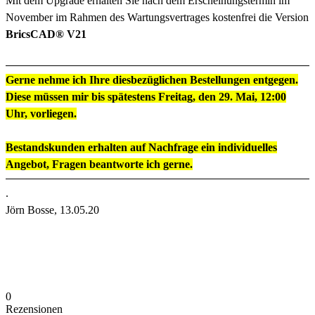
Mit dem Upgrade erhalten Sie nach dem Erscheinungstermin im
November im Rahmen des Wartungsvertrages kostenfrei die Version
BricsCAD® V21
Gerne nehme ich Ihre diesbezüglichen Bestellungen entgegen.
Diese müssen mir bis spätestens Freitag, den 29. Mai, 12:00
Uhr, vorliegen.
Bestandskunden erhalten auf Nachfrage ein individuelles
Angebot, Fragen beantworte ich gerne.
.
Jörn Bosse, 13.05.20
0
Rezensionen