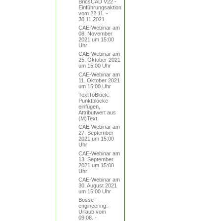
BricsCAD V22 -
Einführungsaktion
vom 22.11. -
30.11.2021
CAE-Webinar am
08. November
2021 um 15:00
Uhr
CAE-Webinar am
25. Oktober 2021
um 15:00 Uhr
CAE-Webinar am
11. Oktober 2021
um 15:00 Uhr
TextToBlock:
Punktblöcke
einfügen,
Attributwert aus
(M)Text
CAE-Webinar am
27. September
2021 um 15:00
Uhr
CAE-Webinar am
13. September
2021 um 15:00
Uhr
CAE-Webinar am
30. August 2021
um 15:00 Uhr
Bosse-
engineering:
Urlaub vom
09.08. -