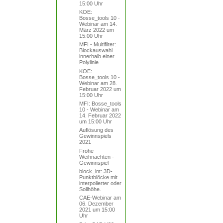
15:00 Uhr
KOE:
Bosse_tools 10 -
Webinar am 14.
März 2022 um
15:00 Uhr
MFI - Multifilter:
Blockauswahl
innerhalb einer
Polylinie
KOE:
Bosse_tools 10 -
Webinar am 28.
Februar 2022 um
15:00 Uhr
MFI: Bosse_tools
10 - Webinar am
14. Februar 2022
um 15:00 Uhr
Auflösung des
Gewinnspiels
2021
Frohe
Weihnachten -
Gewinnspiel
block_int: 3D-
Punktblöcke mit
interpolierter oder
Sollhöhe.
CAE-Webinar am
06. Dezember
2021 um 15:00
Uhr