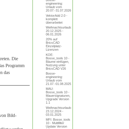
Bosse-
engineering:
Urlaub vom
20.07.-31.07.2026
VektorAdd 2.0 -
komplett
überarbeitet
Weihnachtsurlaub:
20.12.2025 -
06.01.2026
20% auf
BricsCAD
Einzelplatz-
Lizenzen
KOE:
treten. Die
Bosse_tools 10 -
Bäume einfügen,
 das Programm
Nutzung unter
BricsCAD V26
en das
Bosse-
engineering:
Urlaub vom
21.07.-01.08.2025
MAU:
Bosse_tools 10 -
Mauersignaturen,
Upgrade Version
1.1
Weihnachtsurlaub:
23.12.2024 -
03.01.2025
von Bild-
MFI: Bosse_tools
10 - Multifilter
Update Version