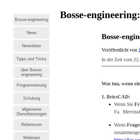
Bosse-engineering:
Bosse-engineering
News
Bosse-engin
Newsletter
Veröffentlicht von
Tipps und Tricks
In der Zeit vom 22.
über Bosse-
engineering
Was tun, wenn ein 
Programmierung
1. BricsCAD:
Schulung
Wenn Sie
Fr
allgemeine
Fa. Mervisof
Dienstleistungen
Wenn
Frage
Referenzen
zusammengest
Webinare
https://faq.