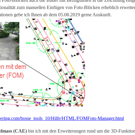
n Foto-Blöcken auch die Bilder mit Bezugslinien in die Zeichnung eing
tionalität zum manuellen Einfügen von Foto-Blöcken erheblich erweite
ationen gebe ich Ihnen ab dem 05.08.2019 gerne Auskunft.
ineering.com/bosse_tools_10/Hilfe/HTML/FOMFoto-Manager.html
Aufmass (CAE)
bin ich mit den Erweiterungen rund um die 3D-Funktiona