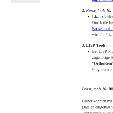
2.
Bosse_tool
s 10
:
Lizenzfehle
Durch die Ins
Bosse_tools
wird die Lize
3. LISP-Tools:
Bei LISP-Pr
zugehörige S
"
OrthoBem
Programm er
Bosse_tools
10:
Bi
Bisher konnten mit
Dateien eingefügt 