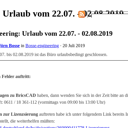
 Urlaub vom 22.07. - 02.08.2019
eering: Urlaub vom 22.07. - 02.08.2019
Jörn Bosse
in
Bosse-engineering
· 20 Juli 2019
07. bis 02.08.2019 ist das Büro urlaubsbedingt geschlossen.
Fehler auftritt:
agen zu BricsCAD
haben, dann wenden Sie sich in der Zeit bitte an d
t: 0611 / 18 361-112 (vormittags von 09:00 bis 13:00 Uhr)
n zur Lizenzsierung
auftreten habe ich unter folgendem Link bereits 
ellt, die weiterhelfen müßten:
cad-deutschland.de/hc/de/sections/360000411778-Lizenzierung