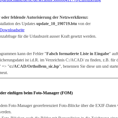
r oder fehlende Autorisierung der Netzwerklizenz:
tallation des Updates
update_10_190719.btu
von der
-Downloadseite
nzabfrage für die Urlaubszeit ausser Kraft gesetzt werden.
ogrammen kann der Fehler "
Falsch formatierte Liste in Eingabe
" auf
icherungsdatei ist i.d.R. im Verzeichnis C:/ACAD/ zu finden, z.B. für
" => "
c:/ACAD/OrthoBem_sic.lsp
", benennen Sie diese um und start
neut.
lder einfügen beim Foto-Manager (FOM)
 dem Foto-Manager georeferenziert Foto-Blöcke über die EXIF-Daten 
werden.