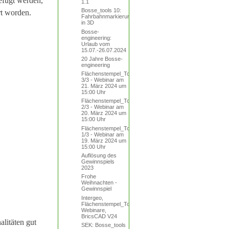
efügt werden,
1.1
Bosse_tools 10:
rt worden.
Fahrbahnmarkierungen
in 3D
Bosse-
engineering:
Urlaub vom
15.07.-26.07.2024
20 Jahre Bosse-
engineering
Flächenstempel_Tool
3/3 - Webinar am
21. März 2024 um
15:00 Uhr
Flächenstempel_Tool
2/3 - Webinar am
20. März 2024 um
15:00 Uhr
Flächenstempel_Tool
1/3 - Webinar am
19. März 2024 um
15:00 Uhr
Auflösung des
Gewinnspiels
2023
Frohe
Weihnachten -
Gewinnspiel
Intergeo,
Flächenstempel_Tool,
Webinare,
BricsCAD V24
litäten gut
SEK: Bosse_tools