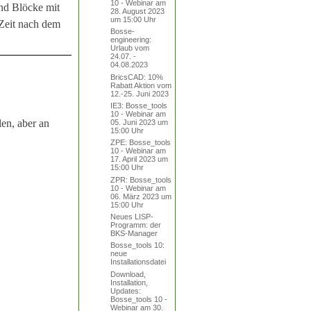
10 - Webinar am
nd Blöcke mit
28. August 2023
um 15:00 Uhr
Zeit nach dem
Bosse-
engineering:
Urlaub vom
24.07. -
04.08.2023
BricsCAD: 10%
Rabatt Aktion vom
12.-25. Juni 2023
IE3: Bosse_tools
10 - Webinar am
len, aber an
05. Juni 2023 um
15:00 Uhr
ZPE: Bosse_tools
10 - Webinar am
17. April 2023 um
15:00 Uhr
ZPR: Bosse_tools
10 - Webinar am
06. März 2023 um
15:00 Uhr
Neues LISP-
Programm: der
BKS-Manager
Bosse_tools 10:
neue
Installationsdatei
Download,
Installation,
Updates:
Bosse_tools 10 -
Webinar am 30.