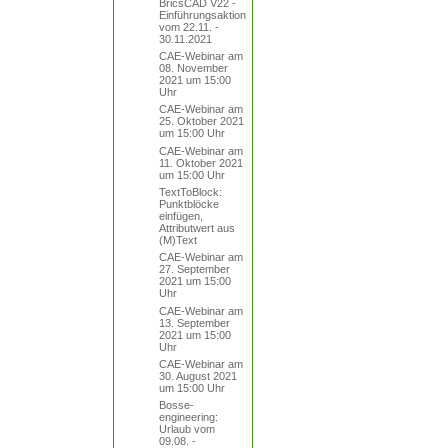
BricsCAD V22 -
Einführungsaktion
vom 22.11. -
30.11.2021
CAE-Webinar am
08. November
2021 um 15:00
Uhr
CAE-Webinar am
25. Oktober 2021
um 15:00 Uhr
CAE-Webinar am
11. Oktober 2021
um 15:00 Uhr
TextToBlock:
Punktblöcke
einfügen,
Attributwert aus
(M)Text
CAE-Webinar am
27. September
2021 um 15:00
Uhr
CAE-Webinar am
13. September
2021 um 15:00
Uhr
CAE-Webinar am
30. August 2021
um 15:00 Uhr
Bosse-
engineering:
Urlaub vom
09.08. -