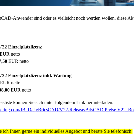
csCAD-Anwender sind oder es vielleicht noch werden wollen, diese Akti
V22 Einzelplatzlizenz
 EUR netto
7,50
EUR netto
V22 Einzelplatzlizenz inkl. Wartung
0 EUR netto
08,00
EUR netto
eisliste können Sie sich unter folgendem Link herunterladen:
ineering.com/JB_Data/BricsCAD/V22-Release/BrisCAD Preise V22_Bos
lle ich Ihnen gerne ein individuelles Angebot und berate Sie telefonisch.