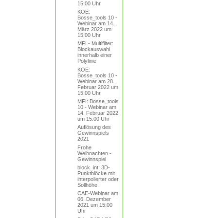
15:00 Uhr
KOE:
Bosse_tools 10 -
Webinar am 14.
März 2022 um
15:00 Uhr
MFI - Multifilter:
Blockauswahl
innerhalb einer
Polylinie
KOE:
Bosse_tools 10 -
Webinar am 28.
Februar 2022 um
15:00 Uhr
MFI: Bosse_tools
10 - Webinar am
14. Februar 2022
um 15:00 Uhr
Auflösung des
Gewinnspiels
2021
Frohe
Weihnachten -
Gewinnspiel
block_int: 3D-
Punktblöcke mit
interpolierter oder
Sollhöhe.
CAE-Webinar am
06. Dezember
2021 um 15:00
Uhr