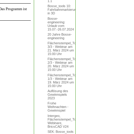
1.1
Bosse_tools 10:
 Das Programm ist
Fahrbahnmarkierungen
in 3D
Bosse-
engineering:
Urlaub vom
15.07.-26.07.2024
20 Jahre Bosse-
engineering
Flächenstempel_Tool
3/3 - Webinar am
21. März 2024 um
15:00 Uhr
Flächenstempel_Tool
2/3 - Webinar am
20. März 2024 um
15:00 Uhr
Flächenstempel_Tool
1/3 - Webinar am
19. März 2024 um
15:00 Uhr
Auflösung des
Gewinnspiels
2023
Frohe
Weihnachten -
Gewinnspiel
Intergeo,
Flächenstempel_Tool,
Webinare,
BricsCAD V24
SEK: Bosse_tools