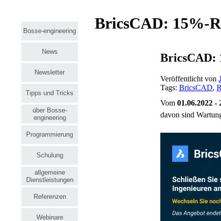
BricsCAD: 15%-Rab
Bosse-engineering
News
BricsCAD: 1
Newsletter
Veröffentlicht von
Tags:
BricsCAD
,
R
Tipps und Tricks
Vom
01.06.2022 - 
über Bosse-
davon sind Wartung
engineering
Programmierung
Schulung
allgemeine
Dienstleistungen
Referenzen
Webinare