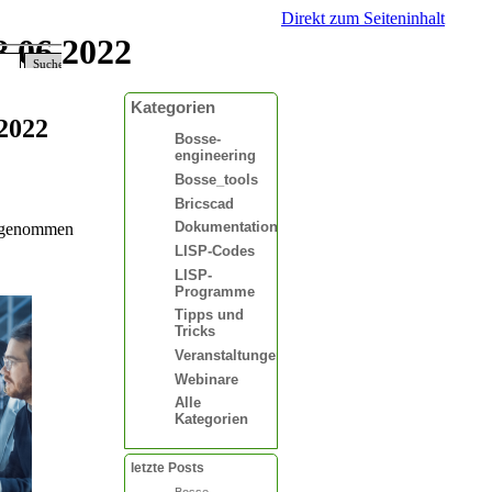
Direkt zum Seiteninhalt
8.06.2022
Suchen
Kategorien
2022
Bosse-
engineering
Bosse_tools
Bricscad
Dokumentationen
usgenommen
LISP-Codes
LISP-
Programme
Tipps und
Tricks
Veranstaltungen
Webinare
Alle
Kategorien
letzte Posts