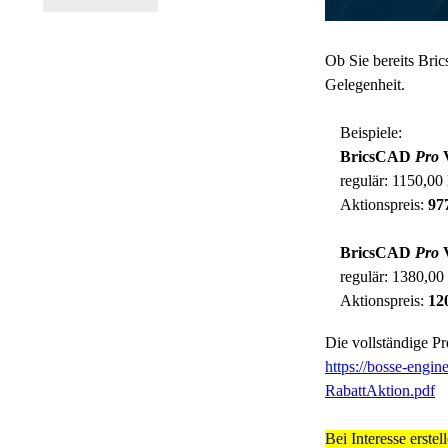
Ob Sie bereits Bri
Gelegenheit.
Beispiele:
BricsCAD
Pro
regulär: 1150,00
Aktionspreis:
97
BricsCAD
Pro
regulär: 1380,0
Aktionspreis:
12
Die vollständige Pr
https://bosse-eng
RabattAktion.pdf
Bei Interesse erste