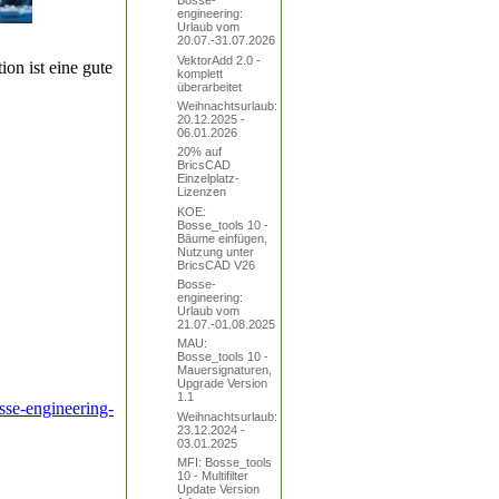
Bosse-
engineering:
Urlaub vom
20.07.-31.07.2026
VektorAdd 2.0 -
on ist eine gute
komplett
überarbeitet
Weihnachtsurlaub:
20.12.2025 -
06.01.2026
20% auf
BricsCAD
Einzelplatz-
Lizenzen
KOE:
Bosse_tools 10 -
Bäume einfügen,
Nutzung unter
BricsCAD V26
Bosse-
engineering:
Urlaub vom
21.07.-01.08.2025
MAU:
Bosse_tools 10 -
Mauersignaturen,
Upgrade Version
1.1
se-engineering-
Weihnachtsurlaub:
23.12.2024 -
03.01.2025
MFI: Bosse_tools
10 - Multifilter
Update Version