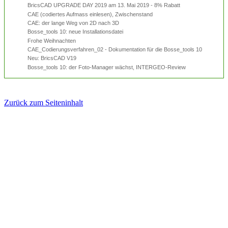
BricsCAD UPGRADE DAY 2019 am 13. Mai 2019 - 8% Rabatt
CAE (codiertes Aufmass einlesen), Zwischenstand
CAE: der lange Weg von 2D nach 3D
Bosse_tools 10: neue Installationsdatei
Frohe Weihnachten
CAE_Codierungsverfahren_02 - Dokumentation für die Bosse_tools 10
Neu: BricsCAD V19
Bosse_tools 10: der Foto-Manager wächst, INTERGEO-Review
Zurück zum Seiteninhalt