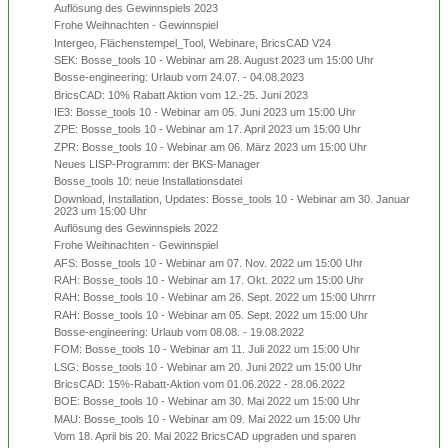
Auflösung des Gewinnspiels 2023
Frohe Weihnachten - Gewinnspiel
Intergeo, Flächenstempel_Tool, Webinare, BricsCAD V24
SEK: Bosse_tools 10 - Webinar am 28. August 2023 um 15:00 Uhr
Bosse-engineering: Urlaub vom 24.07. - 04.08.2023
BricsCAD: 10% Rabatt Aktion vom 12.-25. Juni 2023
IE3: Bosse_tools 10 - Webinar am 05. Juni 2023 um 15:00 Uhr
ZPE: Bosse_tools 10 - Webinar am 17. April 2023 um 15:00 Uhr
ZPR: Bosse_tools 10 - Webinar am 06. März 2023 um 15:00 Uhr
Neues LISP-Programm: der BKS-Manager
Bosse_tools 10: neue Installationsdatei
Download, Installation, Updates: Bosse_tools 10 - Webinar am 30. Januar
2023 um 15:00 Uhr
Auflösung des Gewinnspiels 2022
Frohe Weihnachten - Gewinnspiel
AFS: Bosse_tools 10 - Webinar am 07. Nov. 2022 um 15:00 Uhr
RAH: Bosse_tools 10 - Webinar am 17. Okt. 2022 um 15:00 Uhr
RAH: Bosse_tools 10 - Webinar am 26. Sept. 2022 um 15:00 Uhrrr
RAH: Bosse_tools 10 - Webinar am 05. Sept. 2022 um 15:00 Uhr
Bosse-engineering: Urlaub vom 08.08. - 19.08.2022
FOM: Bosse_tools 10 - Webinar am 11. Juli 2022 um 15:00 Uhr
LSG: Bosse_tools 10 - Webinar am 20. Juni 2022 um 15:00 Uhr
BricsCAD: 15%-Rabatt-Aktion vom 01.06.2022 - 28.06.2022
BOE: Bosse_tools 10 - Webinar am 30. Mai 2022 um 15:00 Uhr
MAU: Bosse_tools 10 - Webinar am 09. Mai 2022 um 15:00 Uhr
Vom 18. April bis 20. Mai 2022 BricsCAD upgraden und sparen