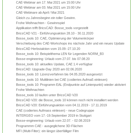
CAE-Webinar am 17. Mai 2021 um 15:00 Uhr
CAE-Webinar am 03. Mai 2021 um 15:00 Uhr
CAE-Webinare ab April / Mai 2021
Gleich zu Jahresbeginn ein toller Gewinn.
Frohe Weihnachten - Gewinnspiel
Applikation trifft BricsCAD: Bosse_tools vorgestellt
BricsCAD V21 - Einführungsaktion 28.10 - 30.11.2020
Bosse_tools 10: CAE, Optimierung der Volumenkörper
Verschiebung des CAE-Workshops ins nächste Jahr und ein neues Update
BricsCAD Herbstaktion vom 15.09.-27.10.20
Bosse_tools 10: Beispielthema LEN für Legenden NORM_B3
Bosse-engineering: Urlaub vom 27.07. bis 07.08.20
Bosse_tools 10: aktuelles Update, CAE 1.4 verfügbar
BricsCAD: Upgrade-Day 2020 am 02.06.2020
Bosse_tools 10: Lizenzverfahren bis 04.05.2020 ausgesetzt
Bosse_tools 10: Multilinien bei CAE (codiertes Aufmaß einlesen)
Bosse_tools 10: Programm EAL (Endpunkte auf Linienpunkt) wieder aktiviert
Frohe Weihnachten
Bosse_tools 10 laufen unter BricsCAD V20
BricsCAD V20: die Bosse_tools 10 können noch nicht installiert werden
BricsCAD V20: Einführungsaktion vom 04.11.2019 - 17.11.2019
CAE (codiertes Aufmass einlesen) - neue Codegruppe
INTERGEO vom 17.-19.September 2019 in Stuttgart
Bosse-engineering: Urlaub vom 22.07. - 02.08.2019
Programmm CAE - ausgeglichene 3D-Flächen
MFI (Multi-Filter): ein längst überfälliger Film