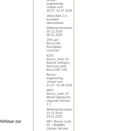
Bosse-
engineering:
Urlaub vom
20.07.-31.07.2026
VektorAdd 2.0 -
komplett
überarbeitet
Weihnachtsurlaub:
20.12.2025 -
06.01.2026
20% auf
BricsCAD
Einzelplatz-
Lizenzen
KOE:
Bosse_tools 10 -
Bäume einfügen,
Nutzung unter
BricsCAD V26
Bosse-
engineering:
Urlaub vom
21.07.-01.08.2025
MAU:
Bosse_tools 10 -
Mauersignaturen,
Upgrade Version
1.1
Weihnachtsurlaub:
23.12.2024 -
03.01.2025
Webinar zur
MFI: Bosse_tools
10 - Multifilter
Update Version