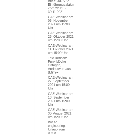
BricsCAD V22 -
Einführungsaktion
vom 22.11. -
30.11.2021
CAE-Webinar am
08. November
2021 um 15:00
Uhr
CAE-Webinar am
25. Oktober 2021
um 15:00 Uhr
CAE-Webinar am
11. Oktober 2021
um 15:00 Uhr
TextToBlock:
Punktblöcke
einfügen,
Attributwert aus
(M)Text
CAE-Webinar am
27. September
2021 um 15:00
Uhr
CAE-Webinar am
13. September
2021 um 15:00
Uhr
CAE-Webinar am
30. August 2021
um 15:00 Uhr
Bosse-
engineering:
Urlaub vom
09.08. -