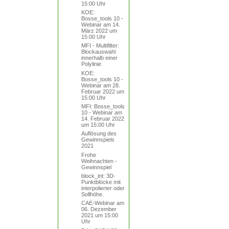
15:00 Uhr
KOE:
Bosse_tools 10 -
Webinar am 14.
März 2022 um
15:00 Uhr
MFI - Multifilter:
Blockauswahl
innerhalb einer
Polylinie
KOE:
Bosse_tools 10 -
Webinar am 28.
Februar 2022 um
15:00 Uhr
MFI: Bosse_tools
10 - Webinar am
14. Februar 2022
um 15:00 Uhr
Auflösung des
Gewinnspiels
2021
Frohe
Weihnachten -
Gewinnspiel
block_int: 3D-
Punktblöcke mit
interpolierter oder
Sollhöhe.
CAE-Webinar am
06. Dezember
2021 um 15:00
Uhr