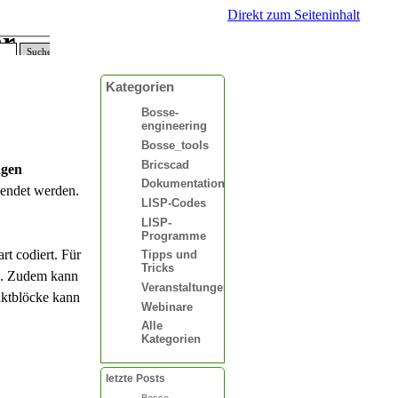
Direkt zum Seiteninhalt
hr
Suchen
Kategorien
Bosse-
engineering
Bosse_tools
Bricscad
ngen
Dokumentationen
wendet werden.
LISP-Codes
LISP-
Programme
 codiert. Für
Tipps und
Tricks
en. Zudem kann
Veranstaltungen
nktblöcke kann
Webinare
Alle
Kategorien
letzte Posts