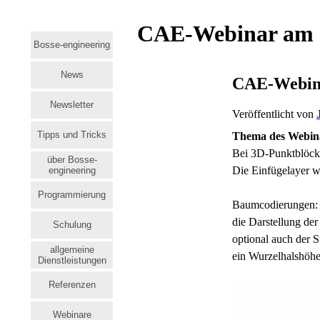
CAE-Webinar am 1
Bosse-engineering
News
CAE-Webina
Newsletter
Veröffentlicht von
Tipps und Tricks
Thema des Webin
Bei 3D-Punktblöcke
über Bosse-
Die Einfügelayer we
engineering
Programmierung
Baumcodierungen: 
die Darstellung der
Schulung
optional auch der 
allgemeine
ein Wurzelhalshöh
Dienstleistungen
Referenzen
Webinare