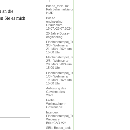
1.1
Bosse_tools 10:
Fahrbahnmarkierungen
n an die
in 3D
en Sie es mich
Bosse-
engineering:
Urlaub vom
15.07.-26.07.2024
20 Jahre Bosse-
engineering
Flächenstempel_Tool
3/3 - Webinar am
21. März 2024 um
15:00 Uhr
Flächenstempel_Tool
2/3 - Webinar am
20. März 2024 um
15:00 Uhr
Flächenstempel_Tool
1/3 - Webinar am
19. März 2024 um
15:00 Uhr
Auflösung des
Gewinnspiels
2023
Frohe
Weihnachten -
Gewinnspiel
Intergeo,
Flächenstempel_Tool,
Webinare,
BricsCAD V24
SEK: Bosse_tools