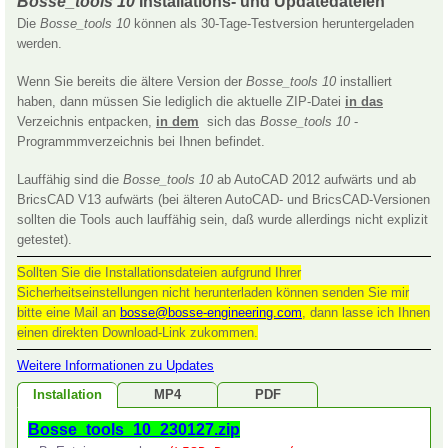
Bosse_tools 10
Installations- und Updatedateien
Die
Bosse_tools 10
können als 30-Tage-Testversion heruntergeladen
werden.
Wenn Sie bereits die ältere Version der
Bosse_tools 10
installiert
haben, dann müssen Sie lediglich die aktuelle ZIP-Datei
in das
Verzeichnis entpacken,
in dem
sich das
Bosse_tools 10
-
Programmmverzeichnis bei Ihnen befindet.
Lauffähig sind die
Bosse_tools 10
ab AutoCAD 2012 aufwärts und ab
BricsCAD V13 aufwärts (bei älteren AutoCAD- und BricsCAD-Versionen
sollten die Tools auch lauffähig sein, daß wurde allerdings nicht explizit
getestet).
Sollten Sie die Installationsdateien aufgrund Ihrer
Sicherheitseinstellungen nicht herunterladen können senden Sie mir
bitte eine Mail an
bosse@bosse-engineering.com
, dann lasse ich Ihnen
einen direkten Download-Link zukommen.
Weitere Informationen zu Updates
Installation
MP4
PDF
Bosse_tools_10_230127.zip
Bosse_tools_10-Download-Installation_Neu.mp4
Bosse_tools_10-Installation.pdf