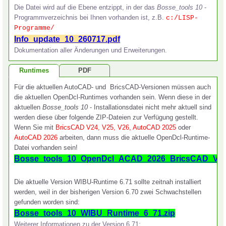
Die Datei wird auf die Ebene entzippt, in der das
Bosse_tools 10
-
Programmverzeichnis bei Ihnen vorhanden ist, z.B.
c:/LISP-
Programme/
Info_update_10_260717.pdf
Dokumentation aller Änderungen und Erweiterungen.
Runtimes
PDF
Für die aktuellen AutoCAD- und BricsCAD-Versionen müssen auch
Bosse_tools_10-OpenDcl_und_WIBU-
die aktuellen OpenDcl-Runtimes vorhanden sein. Wenn diese in der
Runtimes.pdf
aktuellen
Bosse_tools 10
- Installationsdatei nicht mehr aktuell sind
Informationen zu den aktuellen Runtimes für OpenDcl und WIBU
werden diese über folgende ZIP-Dateien zur Verfügung gestellt.
(betrifft die Lizenzabfrage per WIBU-USB-Stick).
Wenn Sie mit
BricsCAD V24, V25
, V26,
AutoCAD 2025
oder
AutoCAD 2026
arbeiten, dann muss die aktuelle OpenDcl-Runtime-
Datei vorhanden sein!
Bosse_tools_10_OpenDcl_ACAD_2026_BricsCAD_V26
Die aktuelle Version WIBU-Runtime 6.71 sollte zeitnah installiert
werden, weil in der bisherigen Version 6.70 zwei Schwachstellen
gefunden worden sind:
Bosse_tools_10_WIBU_Runtime_6_71.zip
Weiterer Informationen zu der Version 6.71: