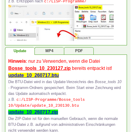
z.B. Entzippen nach
Sie haben noch keine
Anleitung zur Installation der
Bosse_tools 10
Bosse_tools 10
installiert? Anleitung
als PDF-Dokument.
c:/LISP-Programme/
Download und zur Installation der
Bosse_tools 10
als MP4-Film.
Bosse_tools_10-Download-
Installation_Aktualisierung.mp4
Sie haben bereits eine ältere Version
Bosse_tools 10
installiert?
Anleitung zum Download Installation der
Bosse_tools 10
als MP4-
Film.
Update
MP4
PDF
Hinweis
Bosse_tools_10-Update_btu.mp4
Bosse_tools_10-Updates.pdf
: nur zu Verwenden, wenn die Datei
Update per BTU-Datei. Anleitung
Anleitung zum Umgang mit den Update-Dateien
als MP4-Film.
als PDF-
Bosse_tools_10_230127.zip
bereits entpackt ist!
Dokument.
Bosse_tools_10-Update_zip.mp4
update_10_260717.btu
Bosse_tools_10-Upgrade-
Update per ZIP-Datei. Anleitung
als MP4-Film.
Die BTU-Datei wird in das Update-Verzeichnis des
Bosse_tools 10
neue_Version_eines_Programms.pdf
- Programm-Ordners gespeichert. Beim Start einer Zeichnung wird
das Update automatisch entpackt.
Wenn in einem Update ein Upgrade eines Programms oder ein
z.B.
neues Programms enthalten ist, dann muss die Installation der
c:/LISP-Programme/Bosse_tools
Bosse_tools 10
erneut vorgenommen werden, Anleitung und
10/Update/update_10_230130.btu
Informationen als PDF-Dokument.
update_10_260717.zip
Die ZIP-Datei ist für den manuellen Gebrauch, wenn die normale
BTU-Datei z.B. aufgrund von administrativen Einschränkungen
nicht verwendet werden kann.