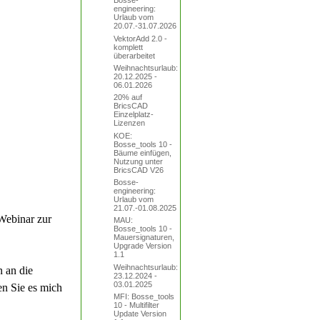
Bosse-
engineering:
Urlaub vom
20.07.-31.07.2026
VektorAdd 2.0 -
komplett
überarbeitet
Weihnachtsurlaub:
20.12.2025 -
06.01.2026
20% auf
BricsCAD
Einzelplatz-
Lizenzen
KOE:
Bosse_tools 10 -
Bäume einfügen,
Nutzung unter
BricsCAD V26
Bosse-
engineering:
Urlaub vom
21.07.-01.08.2025
Webinar zur
MAU:
Bosse_tools 10 -
Mauersignaturen,
Upgrade Version
1.1
Weihnachtsurlaub:
n an die
23.12.2024 -
03.01.2025
en Sie es mich
MFI: Bosse_tools
10 - Multifilter
Update Version