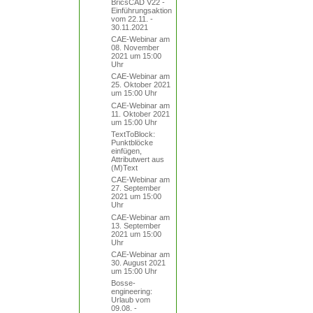
BricsCAD V22 -
Einführungsaktion
vom 22.11. -
30.11.2021
CAE-Webinar am
08. November
2021 um 15:00
Uhr
CAE-Webinar am
25. Oktober 2021
um 15:00 Uhr
CAE-Webinar am
11. Oktober 2021
um 15:00 Uhr
TextToBlock:
Punktblöcke
einfügen,
Attributwert aus
(M)Text
CAE-Webinar am
27. September
2021 um 15:00
Uhr
CAE-Webinar am
13. September
2021 um 15:00
Uhr
CAE-Webinar am
30. August 2021
um 15:00 Uhr
Bosse-
engineering:
Urlaub vom
09.08. -