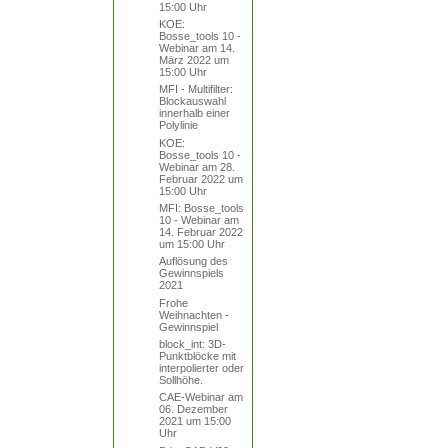
15:00 Uhr
KOE:
Bosse_tools 10 -
Webinar am 14.
März 2022 um
15:00 Uhr
MFI - Multifilter:
Blockauswahl
innerhalb einer
Polylinie
KOE:
Bosse_tools 10 -
Webinar am 28.
Februar 2022 um
15:00 Uhr
MFI: Bosse_tools
10 - Webinar am
14. Februar 2022
um 15:00 Uhr
Auflösung des
Gewinnspiels
2021
Frohe
Weihnachten -
Gewinnspiel
block_int: 3D-
Punktblöcke mit
interpolierter oder
Sollhöhe.
CAE-Webinar am
06. Dezember
2021 um 15:00
Uhr