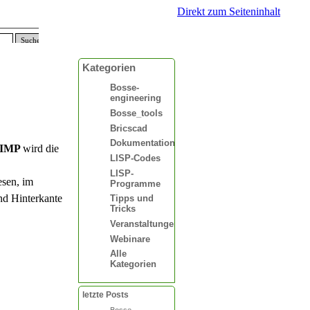
Direkt zum Seiteninhalt
Suchen
Kategorien
Bosse-
engineering
Bosse_tools
Bricscad
Dokumentationen
IMP
wird die
LISP-Codes
LISP-
esen, im
Programme
nd Hinterkante
Tipps und
Tricks
Veranstaltungen
Webinare
Alle
Kategorien
letzte Posts