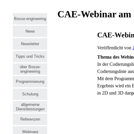
CAE-Webinar am 3
Bosse-engineering
News
CAE-Webina
Newsletter
Veröffentlicht von
Tipps und Tricks
Thema des Webinar
In der Codierungsl
über Bosse-
Codierungsliste aus
engineering
Mit dem Program
Programmierung
Ergebnis wird ein 
in 2D und 3D darges
Schulung
allgemeine
Dienstleistungen
Referenzen
Webinare