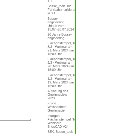
1.1
Bosse_tools 10:
Fahrbahnmarkierungen
in 3D
Bosse-
engineering:
Urlaub vom
15.07.-26.07.2024
20 Jahre Bosse-
engineering
Flächenstempel_Tool
3/3 - Webinar am
21. März 2024 um
15:00 Uhr
Flächenstempel_Tool
2/3 - Webinar am
20. März 2024 um
15:00 Uhr
Flächenstempel_Tool
1/3 - Webinar am
19. März 2024 um
15:00 Uhr
Auflösung des
Gewinnspiels
2023
Frohe
Weihnachten -
Gewinnspiel
Intergeo,
Flächenstempel_Tool,
Webinare,
BricsCAD V24
SEK: Bosse_tools