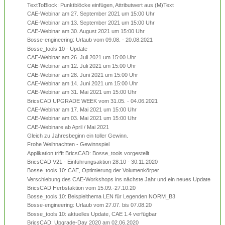
TextToBlock: Punktblöcke einfügen, Attributwert aus (M)Text
CAE-Webinar am 27. September 2021 um 15:00 Uhr
CAE-Webinar am 13. September 2021 um 15:00 Uhr
CAE-Webinar am 30. August 2021 um 15:00 Uhr
Bosse-engineering: Urlaub vom 09.08. - 20.08.2021
Bosse_tools 10 - Update
CAE-Webinar am 26. Juli 2021 um 15:00 Uhr
CAE-Webinar am 12. Juli 2021 um 15:00 Uhr
CAE-Webinar am 28. Juni 2021 um 15:00 Uhr
CAE-Webinar am 14. Juni 2021 um 15:00 Uhr
CAE-Webinar am 31. Mai 2021 um 15:00 Uhr
BricsCAD UPGRADE WEEK vom 31.05. - 04.06.2021
CAE-Webinar am 17. Mai 2021 um 15:00 Uhr
CAE-Webinar am 03. Mai 2021 um 15:00 Uhr
CAE-Webinare ab April / Mai 2021
Gleich zu Jahresbeginn ein toller Gewinn.
Frohe Weihnachten - Gewinnspiel
Applikation trifft BricsCAD: Bosse_tools vorgestellt
BricsCAD V21 - Einführungsaktion 28.10 - 30.11.2020
Bosse_tools 10: CAE, Optimierung der Volumenkörper
Verschiebung des CAE-Workshops ins nächste Jahr und ein neues Update
BricsCAD Herbstaktion vom 15.09.-27.10.20
Bosse_tools 10: Beispielthema LEN für Legenden NORM_B3
Bosse-engineering: Urlaub vom 27.07. bis 07.08.20
Bosse_tools 10: aktuelles Update, CAE 1.4 verfügbar
BricsCAD: Upgrade-Day 2020 am 02.06.2020