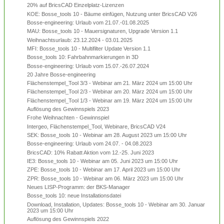
20% auf BricsCAD Einzelplatz-Lizenzen
KOE: Bosse_tools 10 - Bäume einfügen, Nutzung unter BricsCAD V26
Bosse-engineering: Urlaub vom 21.07.-01.08.2025
MAU: Bosse_tools 10 - Mauersignaturen, Upgrade Version 1.1
Weihnachtsurlaub: 23.12.2024 - 03.01.2025
MFI: Bosse_tools 10 - Multifilter Update Version 1.1
Bosse_tools 10: Fahrbahnmarkierungen in 3D
Bosse-engineering: Urlaub vom 15.07.-26.07.2024
20 Jahre Bosse-engineering
Flächenstempel_Tool 3/3 - Webinar am 21. März 2024 um 15:00 Uhr
Flächenstempel_Tool 2/3 - Webinar am 20. März 2024 um 15:00 Uhr
Flächenstempel_Tool 1/3 - Webinar am 19. März 2024 um 15:00 Uhr
Auflösung des Gewinnspiels 2023
Frohe Weihnachten - Gewinnspiel
Intergeo, Flächenstempel_Tool, Webinare, BricsCAD V24
SEK: Bosse_tools 10 - Webinar am 28. August 2023 um 15:00 Uhr
Bosse-engineering: Urlaub vom 24.07. - 04.08.2023
BricsCAD: 10% Rabatt Aktion vom 12.-25. Juni 2023
IE3: Bosse_tools 10 - Webinar am 05. Juni 2023 um 15:00 Uhr
ZPE: Bosse_tools 10 - Webinar am 17. April 2023 um 15:00 Uhr
ZPR: Bosse_tools 10 - Webinar am 06. März 2023 um 15:00 Uhr
Neues LISP-Programm: der BKS-Manager
Bosse_tools 10: neue Installationsdatei
Download, Installation, Updates: Bosse_tools 10 - Webinar am 30. Januar
2023 um 15:00 Uhr
Auflösung des Gewinnspiels 2022