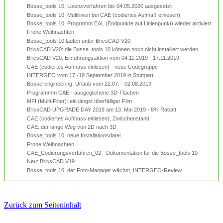
Bosse_tools 10: Lizenzverfahren bis 04.05.2020 ausgesetzt
Bosse_tools 10: Multilinien bei CAE (codiertes Aufmaß einlesen)
Bosse_tools 10: Programm EAL (Endpunkte auf Linienpunkt) wieder aktiviert
Frohe Weihnachten
Bosse_tools 10 laufen unter BricsCAD V20
BricsCAD V20: die Bosse_tools 10 können noch nicht installiert werden
BricsCAD V20: Einführungsaktion vom 04.11.2019 - 17.11.2019
CAE (codiertes Aufmass einlesen) - neue Codegruppe
INTERGEO vom 17.-19.September 2019 in Stuttgart
Bosse-engineering: Urlaub vom 22.07. - 02.08.2019
Programmm CAE - ausgeglichene 3D-Flächen
MFI (Multi-Filter): ein längst überfälliger Film
BricsCAD UPGRADE DAY 2019 am 13. Mai 2019 - 8% Rabatt
CAE (codiertes Aufmass einlesen), Zwischenstand
CAE: der lange Weg von 2D nach 3D
Bosse_tools 10: neue Installationsdatei
Frohe Weihnachten
CAE_Codierungsverfahren_02 - Dokumentation für die Bosse_tools 10
Neu: BricsCAD V19
Bosse_tools 10: der Foto-Manager wächst, INTERGEO-Review
Zurück zum Seiteninhalt