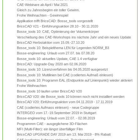
CAE-Webinare ab April / Mai 2021
Gleich zu Jahresbeginn ein toller Gewinn.
Frohe Weihnachten - Gewinnspiel
Applikation trifft BricsCAD: Bosse_tools vorgestellt
BricsCAD V21 - Einführungsaktion 28.10 - 30.11.2020
Bosse_tools 10: CAE, Optimierung der Volumenkörper
Verschiebung des CAE-Workshops ins nächste Jahr und ein neues Update
BricsCAD Herbstaktion vom 15.09.-27.10.20
Bosse_tools 10: Beispielthema LEN für Legenden NORM_B3
Bosse-engineering: Urlaub vom 27.07. bis 07.08.20
Bosse_tools 10: aktuelles Update, CAE 1.4 verfügbar
BricsCAD: Upgrade-Day 2020 am 02.06.2020
Bosse_tools 10: Lizenzverfahren bis 04.05.2020 ausgesetzt
Bosse_tools 10: Multilinien bei CAE (codiertes Aufmaß einlesen)
Bosse_tools 10: Programm EAL (Endpunkte auf Linienpunkt) wieder aktiviert
Frohe Weihnachten
Bosse_tools 10 laufen unter BricsCAD V20
BricsCAD V20: die Bosse_tools 10 können noch nicht installiert werden
BricsCAD V20: Einführungsaktion vom 04.11.2019 - 17.11.2019
CAE (codiertes Aufmass einlesen) - neue Codegruppe
INTERGEO vom 17.-19.September 2019 in Stuttgart
Bosse-engineering: Urlaub vom 22.07. - 02.08.2019
Programmm CAE - ausgeglichene 3D-Flächen
MFI (Multi-Filter): ein längst überfälliger Film
BricsCAD UPGRADE DAY 2019 am 13. Mai 2019 - 8% Rabatt
CAE (codiertes Aufmass einlesen), Zwischenstand