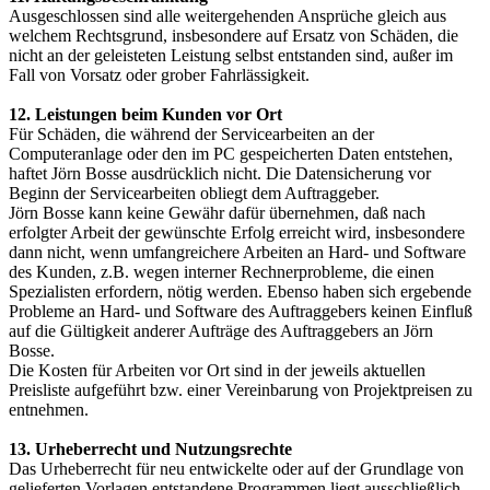
Ausgeschlossen sind alle weitergehenden Ansprüche gleich aus
welchem Rechtsgrund, insbesondere auf Ersatz von Schäden, die
nicht an der geleisteten Leistung selbst entstanden sind, außer im
Fall von Vorsatz oder grober Fahrlässigkeit.
12. Leistungen beim Kunden vor Ort
Für Schäden, die während der Servicearbeiten an der
Computeranlage oder den im PC gespeicherten Daten entstehen,
haftet Jörn Bosse ausdrücklich nicht. Die Datensicherung vor
Beginn der Servicearbeiten obliegt dem Auftraggeber.
Jörn Bosse kann keine Gewähr dafür übernehmen, daß nach
erfolgter Arbeit der gewünschte Erfolg erreicht wird, insbesondere
dann nicht, wenn umfangreichere Arbeiten an Hard- und Software
des Kunden, z.B. wegen interner Rechnerprobleme, die einen
Spezialisten erfordern, nötig werden. Ebenso haben sich ergebende
Probleme an Hard- und Software des Auftraggebers keinen Einfluß
auf die Gültigkeit anderer Aufträge des Auftraggebers an Jörn
Bosse.
Die Kosten für Arbeiten vor Ort sind in der jeweils aktuellen
Preisliste aufgeführt bzw. einer Vereinbarung von Projektpreisen zu
entnehmen.
13. Urheberrecht und Nutzungsrechte
Das Urheberrecht für neu entwickelte oder auf der Grundlage von
gelieferten Vorlagen entstandene Programmen liegt ausschließlich