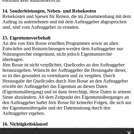
ebenfalls kein Miturheberrecht.
14. Sonderleistungen, Neben- und Reisekosten
Reisekosten und Spesen für Reisen, die im Zusammenhang mit dem
Auftrag zu unternehmen und mit dem Auftraggeber abgesprochen
sind, sind vom Auftraggeber zu erstatten.
15. Eigentumsvorbehalt
An den von Jörn Bosse erstellten Programmen sowie an allen
Entwürfen und Reinzeichnungen werden dem Auftraggeber nur
Nutzungsrechte eingeräumt, nicht jedoch Eigentumsrechte
übertragen.
Jörn Bosse ist nicht verpflichtet, Quellcodes an den Auftraggeber
herauszugeben. Wünscht der Auftraggeber die Herausgabe dieser,
so ist dies gesondert zu vereinbaren und zu vergüten. Durch
Herausgabe der Quellcodes durch Jörn Bosse an den Auftraggeber
erwirbt der Auftraggeber das Eigentum an diesen Daten
(Eigentumsübergang) und ist dann berechtigt, diese Daten in seinem
Sinne abzuändern. Ab dem Zeitpunkt des Eigentumsüberganges an
den Auftraggeber haftet Jörn Bosse für keinerlei Folgen, die sich aus
der Eigentumsübergabe und der Datennutzung durch den
Auftraggeber ergeben.
16. Nichtigkeitsklausel
Sollte eine dieser Bestimmungen unwirksam sein, so wird dadurch
×