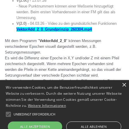
V(2.0c) -
13.07.26
-
Neue Punktnummern können einer Meßserie hinzugefügt
werden. Beim ersten Vorhandensein in einer FM gilt das als
Urmessung.
V(2.0) -
04.03.26 - Video zu den grundsätzlichen Funktionen
VektorAdd_2_0_Grundprinzip_260304.mp4
Mit dem Programm "
VektorAdd_2_0
"
können Messungen
verschiedener Epochen visuell dargestellt werden, z.B.
Setzungsmessungen.
Es wird die Differenz einer Epoche in X,Y und/oder Z mit einem Pfeil
zeichnerisch dargestellt. Wenn mehrere Epochen vorhanden sind
werden die Pfeile in einer Kette aneinandergehängt, so das visuell der
Setzungsverlauf über verschiede Epochen sichtbar wird.
Zudem können die pro Punkt und Epoche die Differenzen als Text
×
angeschrieben werden. Eine Legende kann erzeugt werden.
Wir verwenden Cookies, um die Benutzerfreundlichkeit unserer
Website zu verbessern. Durch die weitere Nutzung unserer Webseite
Anmerkung
: bei diesem Programm ist bereits die
"JBf_sic"-Funktion
stimmen Sie der Verwendung von Cookies gemäß unserer Cookie-
zum speichern und laden der SIC-Dateien hinterlegt.
Richtlinie zu.
Weitere Informationen
UNBEDINGT ERFORDERLICH
Zurück zur Übersicht
ALLE AKZEPTIEREN
ALLE ABLEHNEN