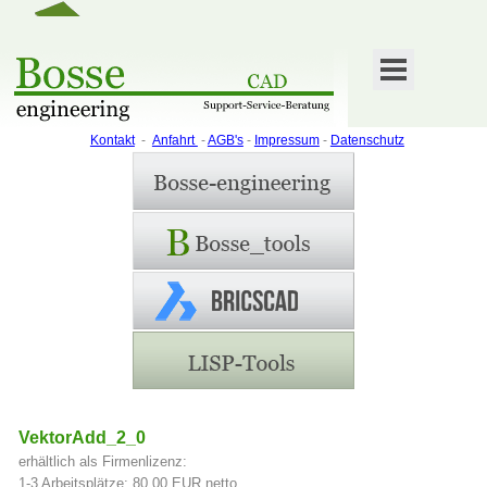
Kontakt
-
Anfahrt
-
AGB's
-
Impressum
-
Datenschutz
VektorAdd_2_0
erhältlich als Firmenlizenz:
1-3 Arbeitsplätze: 80,00 EUR netto