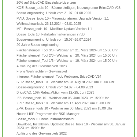
20% auf BricsCAD Einzelplatz-Lizenzen
KOE: Bosse_tools 10 - Bäume einfügen, Nutzung unter BricsCAD V26
Bosse-engineering: Urlaub vom 21.07.-01.08.2025
MAU: Bosse_tools 10 - Mauersignaturen, Upgrade Version 1.1
Weihnachtsurlaub: 23.12.2024 - 03.01.2025
MFI: Bosse_tools 10 - Multifilter Update Version 1.1
Bosse_tools 10: Fahrbahnmarkierungen in 3D
Bosse-engineering: Urlaub vom 15.07.-26.07.2024
20 Jahre Bosse-engineering
Flächenstempel_Tool 3/3 - Webinar am 21. März 2024 um 15:00 Uhr
Flächenstempel_Tool 2/3 - Webinar am 20. März 2024 um 15:00 Uhr
Flächenstempel_Tool 1/3 - Webinar am 19. März 2024 um 15:00 Uhr
Auflösung des Gewinnspiels 2023
Frohe Weihnachten - Gewinnspiel
Intergeo, Flächenstempel_Tool, Webinare, BricsCAD V24
SEK: Bosse_tools 10 - Webinar am 28. August 2023 um 15:00 Uhr
Bosse-engineering: Urlaub vom 24.07. - 04.08.2023
BricsCAD: 10% Rabatt Aktion vom 12.-25. Juni 2023
IE3: Bosse_tools 10 - Webinar am 05. Juni 2023 um 15:00 Uhr
ZPE: Bosse_tools 10 - Webinar am 17. April 2023 um 15:00 Uhr
ZPR: Bosse_tools 10 - Webinar am 06. März 2023 um 15:00 Uhr
Neues LISP-Programm: der BKS-Manager
Bosse_tools 10: neue Installationsdatei
Download, Installation, Updates: Bosse_tools 10 - Webinar am 30. Januar
2023 um 15:00 Uhr
Auflösung des Gewinnspiels 2022