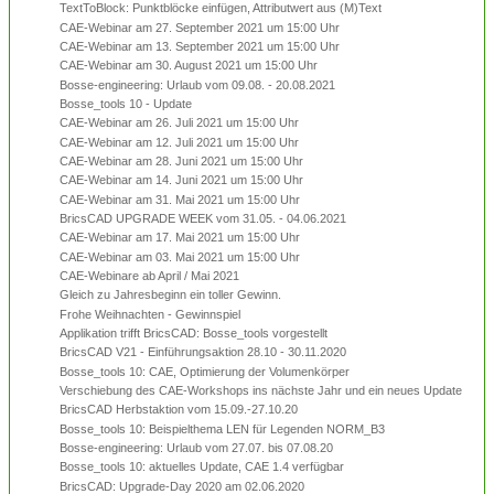
TextToBlock: Punktblöcke einfügen, Attributwert aus (M)Text
CAE-Webinar am 27. September 2021 um 15:00 Uhr
CAE-Webinar am 13. September 2021 um 15:00 Uhr
CAE-Webinar am 30. August 2021 um 15:00 Uhr
Bosse-engineering: Urlaub vom 09.08. - 20.08.2021
Bosse_tools 10 - Update
CAE-Webinar am 26. Juli 2021 um 15:00 Uhr
CAE-Webinar am 12. Juli 2021 um 15:00 Uhr
CAE-Webinar am 28. Juni 2021 um 15:00 Uhr
CAE-Webinar am 14. Juni 2021 um 15:00 Uhr
CAE-Webinar am 31. Mai 2021 um 15:00 Uhr
BricsCAD UPGRADE WEEK vom 31.05. - 04.06.2021
CAE-Webinar am 17. Mai 2021 um 15:00 Uhr
CAE-Webinar am 03. Mai 2021 um 15:00 Uhr
CAE-Webinare ab April / Mai 2021
Gleich zu Jahresbeginn ein toller Gewinn.
Frohe Weihnachten - Gewinnspiel
Applikation trifft BricsCAD: Bosse_tools vorgestellt
BricsCAD V21 - Einführungsaktion 28.10 - 30.11.2020
Bosse_tools 10: CAE, Optimierung der Volumenkörper
Verschiebung des CAE-Workshops ins nächste Jahr und ein neues Update
BricsCAD Herbstaktion vom 15.09.-27.10.20
Bosse_tools 10: Beispielthema LEN für Legenden NORM_B3
Bosse-engineering: Urlaub vom 27.07. bis 07.08.20
Bosse_tools 10: aktuelles Update, CAE 1.4 verfügbar
BricsCAD: Upgrade-Day 2020 am 02.06.2020