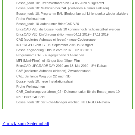
Bosse_tools 10: Lizenzverfahren bis 04.05.2020 ausgesetzt
Bosse_tools 10: Multilinien bei CAE (codiertes Aufmaß einlesen)
Bosse_tools 10: Programm EAL (Endpunkte auf Linienpunkt) wieder aktiviert
Frohe Weihnachten
Bosse_tools 10 laufen unter BricsCAD V20
BricsCAD V20: die Bosse_tools 10 können noch nicht installiert werden
BricsCAD V20: Einführungsaktion vom 04.11.2019 - 17.11.2019
CAE (codiertes Aufmass einlesen) - neue Codegruppe
INTERGEO vom 17.-19.September 2019 in Stuttgart
Bosse-engineering: Urlaub vom 22.07. - 02.08.2019
Programmm CAE - ausgeglichene 3D-Flächen
MFI (Multi-Filter): ein längst überfälliger Film
BricsCAD UPGRADE DAY 2019 am 13. Mai 2019 - 8% Rabatt
CAE (codiertes Aufmass einlesen), Zwischenstand
CAE: der lange Weg von 2D nach 3D
Bosse_tools 10: neue Installationsdatei
Frohe Weihnachten
CAE_Codierungsverfahren_02 - Dokumentation für die Bosse_tools 10
Neu: BricsCAD V19
Bosse_tools 10: der Foto-Manager wächst, INTERGEO-Review
Zurück zum Seiteninhalt