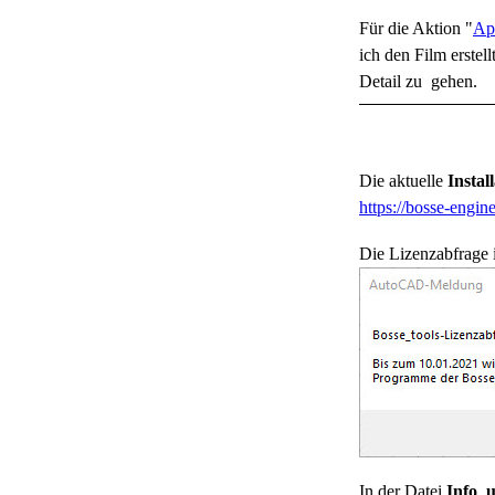
Für die Aktion "
App
ich den Film erstel
Detail zu gehen.
Die aktuelle
Instal
https://bosse-engi
Die Lizenzabfrage i
In der Datei
Info_