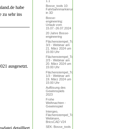
1.1
Bosse_tools 10:
land.de habe
Fahrbahnmarkierungen
in 3D
 zu sehr ins
Bosse-
engineering:
Urlaub vom
15.07.-26.07.2024
20 Jahre Bosse-
engineering
Flächenstempel_Tool
3/3 - Webinar am
21. März 2024 um
15:00 Uhr
Flächenstempel_Tool
2/3 - Webinar am
20. März 2024 um
2021 ausgesetzt.
15:00 Uhr
Flächenstempel_Tool
1/3 - Webinar am
19. März 2024 um
15:00 Uhr
Auflösung des
Gewinnspiels
2023
Frohe
Weihnachten -
Gewinnspiel
Intergeo,
Flächenstempel_Tool,
Webinare,
BricsCAD V24
SEK: Bosse_tools
sdatei detailliert