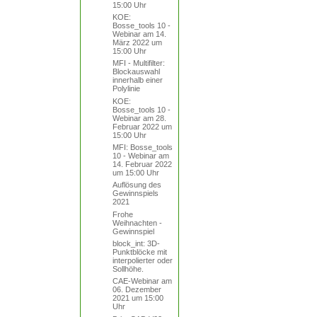
15:00 Uhr
KOE:
Bosse_tools 10 -
Webinar am 14.
März 2022 um
15:00 Uhr
MFI - Multifilter:
Blockauswahl
innerhalb einer
Polylinie
KOE:
Bosse_tools 10 -
Webinar am 28.
Februar 2022 um
15:00 Uhr
MFI: Bosse_tools
10 - Webinar am
14. Februar 2022
um 15:00 Uhr
Auflösung des
Gewinnspiels
2021
Frohe
Weihnachten -
Gewinnspiel
block_int: 3D-
Punktblöcke mit
interpolierter oder
Sollhöhe.
CAE-Webinar am
06. Dezember
2021 um 15:00
Uhr