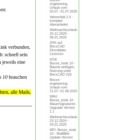
Bosse-
engineering:
Urlaub vom
en:
20.07.-31.07.2026
VektorAdd 2.0 -
komplett
überarbeitet
Weihnachtsurlaub:
20.12.2025 -
06.01.2026
20% auf
 Link verbunden,
BricsCAD
Einzelplatz-
: schnell sein
Lizenzen
KOE:
 jeweils eine
Bosse_tools 10 -
Bäume einfügen,
Nutzung unter
BricsCAD V26
s 10
brauchen
Bosse-
engineering:
Urlaub vom
21.07.-01.08.2025
hten, alle Mails,
MAU:
Bosse_tools 10 -
Mauersignaturen,
Upgrade Version
1.1
Weihnachtsurlaub:
23.12.2024 -
03.01.2025
MFI: Bosse_tools
10 - Multifilter
Update Version