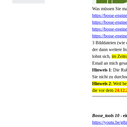
Was müssen Sie mac
https://bosse-engin
https://bosse-engin
https://bosse-engi
https://bosse-engi
3 Bilddateien (wie 
der dann weitere In
lohnt sich,
im Zeit
Email an mich gesa
Hinweis 1
: Die Ru
Sie nicht zu durchsu
Hinweis 2
: Weil be
die vor dem
24.12.
Bosse_tools 10
- e
https://youtu.be