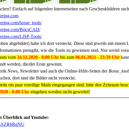
hen? Einfach auf folgenden Internetseiten nach Geschenkbildern such
eering.com
eering.com/bosse_tools/
neering.com/BricsCAD/
neering.com/LISP-Tools/
oben abgebildet) habe ich dort versteckt. Diese sind jeweils mit einem
formationen preisgibt, wie die Tools zu gewinnen sind. Nur soviel vorab
raum vom
24.12.2020 - 8:00 Uhr
bis zum
06.01.2021 - 23:59 Uhr
kann
ndt werden, die/der Erste gewinnt.
brik
News
,
Newsletter
und auch die Online-Hilfe-Seiten der
Bosse_tool
chen, dort sind die Bilder nicht versteckt.
reits ein paar voreilige Mails eingegangen sind, bitte den Zeitraum beac
2020 - 8:00 Uhr
eingehen werden nicht gewertet!
in Überblick auf Youtube:
/g8zAZR6RqNU