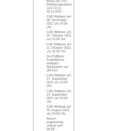
BricsCAD V22 -
Einführungsaktion
vom 22.11. -
30.11.2021
CAE-Webinar am
08. November
2021 um 15:00
Uhr
CAE-Webinar am
25. Oktober 2021
um 15:00 Uhr
CAE-Webinar am
11. Oktober 2021
um 15:00 Uhr
TextToBlock:
Punktblöcke
einfügen,
Attributwert aus
(M)Text
CAE-Webinar am
27. September
2021 um 15:00
Uhr
CAE-Webinar am
13. September
2021 um 15:00
Uhr
CAE-Webinar am
30. August 2021
um 15:00 Uhr
Bosse-
engineering:
Urlaub vom
09.08. -